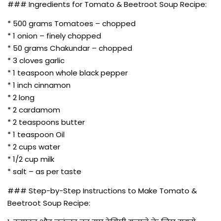
### Ingredients for Tomato & Beetroot Soup Recipe:
* 500 grams Tomatoes – chopped
* 1 onion – finely chopped
* 50 grams Chakundar – chopped
* 3 cloves garlic
* 1 teaspoon whole black pepper
* 1 inch cinnamon
* 2 long
* 2 cardamom
* 2 teaspoons butter
* 1 teaspoon Oil
* 2 cups water
* 1/2 cup milk
* salt – as per taste
### Step-by-Step Instructions to Make Tomato &
Beetroot Soup Recipe: