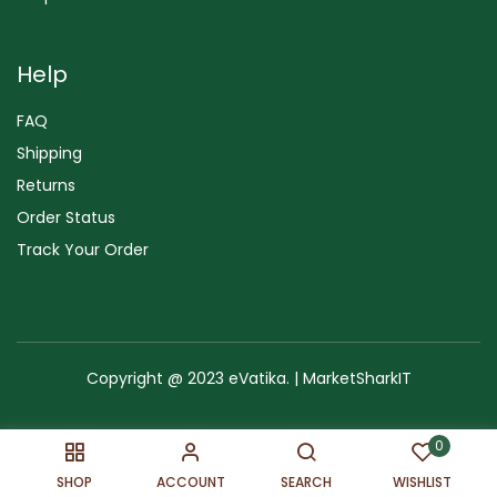
Help
FAQ
Shipping
Returns
Order Status
Track Your Order
Copyright @ 2023 eVatika. | MarketSharkIT
Terms of Use
Copyright & Trademark
Policy
Sitemap
0
SHOP
ACCOUNT
SEARCH
WISHLIST