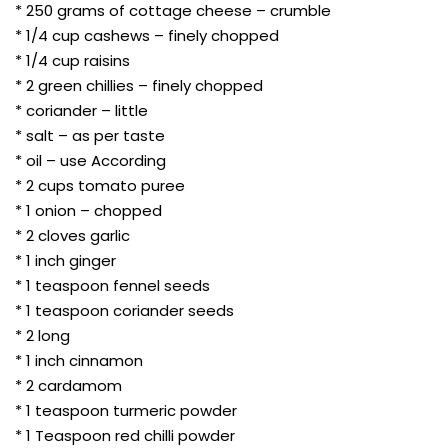
* 250 grams of cottage cheese – crumble
* 1/4 cup cashews – finely chopped
* 1/4 cup raisins
* 2 green chillies – finely chopped
* coriander – little
* salt – as per taste
* oil – use According
* 2 cups tomato puree
* 1 onion – chopped
* 2 cloves garlic
* 1 inch ginger
* 1 teaspoon fennel seeds
* 1 teaspoon coriander seeds
* 2 long
* 1 inch cinnamon
* 2 cardamom
* 1 teaspoon turmeric powder
* 1 Teaspoon red chilli powder