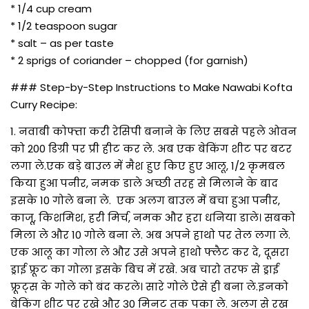
* 1/4 cup cream
* 1/2 teaspoon sugar
* salt – as per taste
* 2 sprigs of coriander – chopped (for garnish)
### Step-by-Step Instructions to Make Nawabi Kofta
Curry Recipe:
1. नवाबी कोफ्ता करी रेसिपी बनाने के लिए सबसे पहले ओवन
को 200 डिग्री पर प्री हीट कर ले. अब एक बेकिंग शीट पर बटर
लगा ले.एक बड़े बाउल में मैश हुए किए हुए आलू, 1/2 कृमबल
किया हुआ पनीर, नमक डाले अच्छी तरह से मिलाने के बाद
इसके 10 गोले बना ले. एक अलग बाउल में बचा हुआ पनीर,
काजू, किशमिश, हरी मिर्च, नमक और हरा धनिया डाले। सबको
मिला ले और 10 गोले बना ले. अब अपने हाथो पर तेल लगा ले.
एक आलू का गोला ले और उसे अपने हाथो फ्लैट कर दे, दूसरा
ड्राई फ्रूट का गोला इसके बिच में रखे. अब चारो तरफ से ड्राई
फ्रूट्स के गोले को बंद करले। सारे गोले ऐसे ही बना ले.इनको
बेकिंग शीट पर रखे और 30 मिनट तक पका ले. अलग से रख