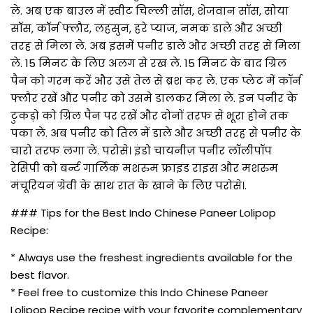
ले. अब एक बाउल में स्वीट चिल्ली सॉस, शेजवान सॉस, सोया
सॉस, कॉर्न फ्लौर, लहसुन, हरे प्याज, नमक डाले और अच्छी
तरह से मिला ले. अब इसमें पनीर डाले और अच्छी तरह से मिला
ले. 15 मिनट के लिए अलग से रख ले. 15 मिनट के बाद ग्रिल
पैन को गरम करें और उसे तेल से ब्रश कर ले. एक प्लेट में कॉर्न
फ्लौर रखें और पनीर को उसमे डालकर मिला ले. इन पनीर के
टुकड़ो को ग्रिल पैन पर रखें और दोनों तरफ से भूरा होने तक
पका ले. अब पनीर को तिल में डाले और अच्छी तरह से पनीर के
चारो तरफ लगा ले. परोसे। इंडो चायनीज़ पनीर लॉलीपॉप
रेसिपी को बर्न्ट गार्लिक मशरुम फ्राइड राइस और मशरुम
मंचूरियन ग्रेवी के साथ रात के खाने के लिए परोसे।.
### Tips for the Best Indo Chinese Paneer Lolipop
Recipe:
* Always use the freshest ingredients available for the
best flavor.
* Feel free to customize this Indo Chinese Paneer
Lolipop Recipe recipe with your favorite complementary