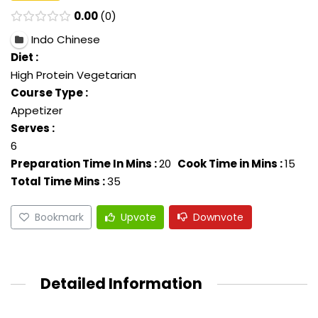
0.00
0
Indo Chinese
Diet :
High Protein Vegetarian
Course Type :
Appetizer
Serves :
6
Preparation Time In Mins :
20
Cook Time in Mins :
15
Total Time Mins :
35
Bookmark
Upvote
Downvote
Detailed Information