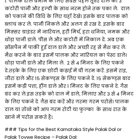
1. पालक दाल बनाने के लिए सबसे पहले तूवर दाल को 3
कटोरी पानी और हल्दी के साथ नरम होने तक पका ले. दाल
को पकाने की विधि के लिए यहाँ देखे। इसके बाद पालक को
ब्लांच कर ले. पानी निकले और अलग से रख दे. इसके बाद
मिक्सर ग्राइंडर में नारियल, हरी मिर्च, हरा धनिया, नमक और
थोड़ा पानी डाले. पीस ले और कटोरी में निकाल दे. अब एक
सॉसपैन में पाकी हुई दाल डाले और अच्छी रह से मैश कर ले.
मैश करने के बाद इसमें पालक और नारियल का पेस्ट डाले।
थोड़ा पानी डाले और मिला ले. 2 से 4 मिनट के लिए पकने
दे.तड़के के लिए एक छोटी कढ़ाई में घी गरम करें. इसमें राइ,
जीरा डाले और 15 सेकण्ड्स के लिए पकने दे. 15 सेकण्ड्स बाद
इसमें कढ़ी पत्ता, हींग डाले और 1 मिनट के लिए पकने दे. गैस
बंद कर ले.इस तड़के को दाल में डाले, मिलाए और 3 से 4 मिनट
के लिए पकने दे. गैस बंद करें और गरमा गरम परोसे। पालक
दाल या तोव्वे को आप गरम रोटी या फुल्का के साथ रात के
खाने में परोस सकते है।.
### Tips for the Best Karnataka Style Palak Dal or
Palak Tovwe Recipe – Palak Dal: