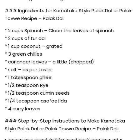
### Ingredients for Karnataka Style Palak Dal or Palak
Tovwe Recipe – Palak Dal:
* 2 cups Spinach – Clean the leaves of spinach
* 2 cups of tur dal
* 1 cup coconut – grated
* 3 green chillies
* coriander leaves – a little (chopped)
* salt – as per taste
* 1 tablespoon ghee
* 1/2 teaspoon Rye
* 1/2 teaspoon cumin seeds
* 1/4 teaspoon asafoetida
* 4 curry leaves
### Step-by-Step Instructions to Make Karnataka
Style Palak Dal or Palak Tovwe Recipe – Palak Dal: