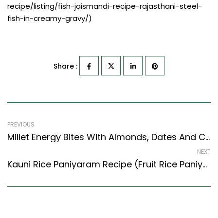
recipe/listing/fish-jaismandi-recipe-rajasthani-steel-
fish-in-creamy-gravy/)
Share :
PREVIOUS
Millet Energy Bites With Almonds, Dates And Coconut Recipe (Continental Style)
NEXT
Kauni Rice Paniyaram Recipe (Fruit Rice Paniyaram Recipe) (Chettinad Style)