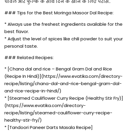
चावल और फुल्के के साथ दिन के खाने के लिए परोसे..
### Tips for the Best Moringa Masoor Dal Recipe:
* Always use the freshest ingredients available for the
best flavor.
* Adjust the level of spices like chili powder to suit your
personal taste.
### Related Recipes:
* [Chana dal and rice – Bengal Gram Dal and Rice
(Recipe In Hindi)](https://www.evatika.com/directory-
recipe/listing/chana-dal-and-rice-bengal-gram-dal-
and-rice-recipe-in-hindi/)
* [Steamed Cauliflower Curry Recipe (Healthy Stir Fry)]
(https://www.evatika.com/directory-
recipe/listing/steamed-cauliflower-curry-recipe-
healthy-stir-fry/)
* [Tandoori Paneer Darts Masala Recipe]