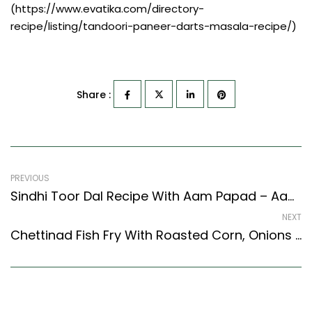
(https://www.evatika.com/directory-
recipe/listing/tandoori-paneer-darts-masala-recipe/)
Share :
PREVIOUS
Sindhi Toor Dal Recipe With Aam Papad – Aam Papad Dal Recipe
NEXT
Chettinad Fish Fry With Roasted Corn, Onions And Carrots With French Beans Recipe